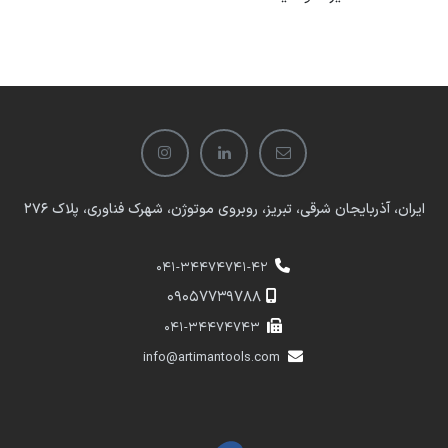
ایران، آذربایجان شرقی، تبریز، روبروی موتوژن، شهرک فناوری، پلاک 276
041-34474741-42
​​09057739788
041-34474743
info@artimantools.com