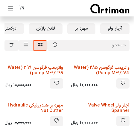
رف نظر و مشاهده محتوا
آچار ولو
مهره بر
فلنج بازکن
ترکمتر ه
واترپمپ فرگوسن 285 (Water
واترپمپ فرگوسن 399 (Water
pump MF\\399)
Pump MF\\285)
10,000,000
ریال
10,000,000
ریال
آچار ولو Valve Wheel
مهره بر هیدرولیکی Hydraulic
Nut Cutter
Spanner
10,000,000
ریال
10,000,000
ریال