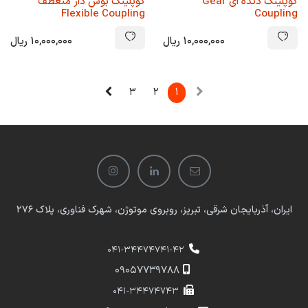
کوپلینگ دنده ای Gear
کوپلینگ بوش دار منعطف
Flexible Coupling
Coupling
10,000,000
ریال
10,000,000
ریال
3
2
1
ایران، آذربایجان شرقی، تبریز، روبروی موتوژن، شهرک فناوری، پلاک 276
041-34474741-42
​​09057739788
041-34474743