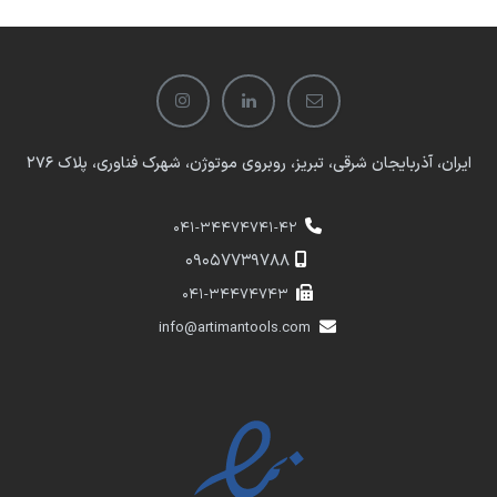
ایران، آذربایجان شرقی، تبریز، روبروی موتوژن، شهرک فناوری، پلاک 276
041-34474741-42
​​09057739788
041-34474743
info@artimantools.com