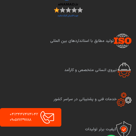
تولید مطابق با استانداردهای بین المللی
نیروی انسانی متخصص و کارآمد
خدمات فنی و پشتیبانی در سراسر کشور
04134474741-42
09057739788
کیفیت برتر تولیدات