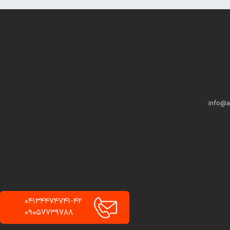
info@a
04134474741-42
09057739788