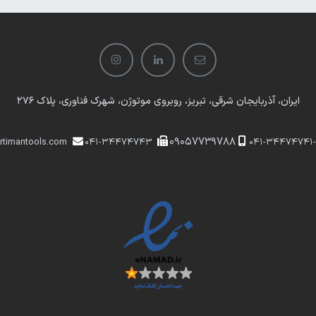
ایران، آذربایجان شرقی، تبریز، روبروی موتوژن، شهرک فناوری، پلاک 276
​​09057739788
rtimantools.com
041-34474743
041-34474741