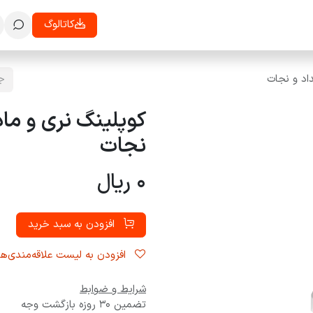
معرفی
تاییدیه ها
همکاری با ما
بلاگ
رویدادها
کاتالوگ
تماس با ما
د و نجات
کوپلینگ نری و م
نجات
0
ریال
افزودن به سبد خرید
افزودن به لیست علاقه‌مندی‌ها
شرایط و ضوابط
تضمین 30 روزه بازگشت وجه