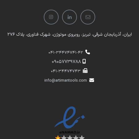
ایران، آذربایجان شرقی، تبریز، روبروی موتوژن، شهرک فناوری، پلاک 276
041-34474741-42
​​09057739788
041-34474743
info@artimantools.com