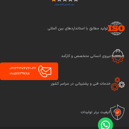
تولید مطابق با استانداردهای بین المللی
نیروی انسانی متخصص و کارآمد
04134474741-42
09057739788
خدمات فنی و پشتیبانی در سراسر کشور
کیفیت برتر تولیدات