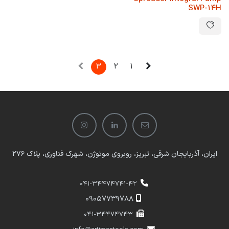
SWP-14H
3
2
1
ایران، آذربایجان شرقی، تبریز، روبروی موتوژن، شهرک فناوری، پلاک 276
041-34474741-42
​​09057739788
041-34474743