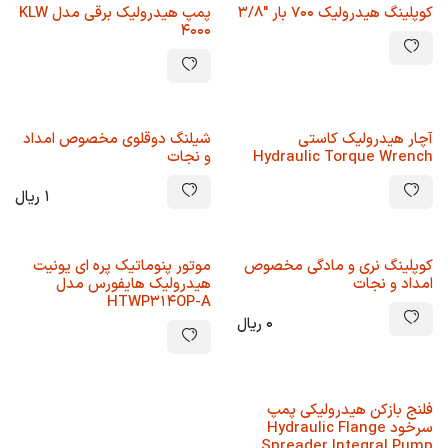
کوپلینگ هیدرولیک 700 بار "3/8
پمپ هیدرولیک برقی مدل KLW
4000
آچار هیدرولیک کاستی
شیلنگ دوقلوی مخصوص امداد
Hydraulic Torque Wrench
و نجات
1
ریال
کوپلینگ نری و مادگی مخصوص
موتور پنوماتیک پره ای یونیت
امداد و نجات
هیدرولیک هایفورس مدل
HTWP314OP-A
0
ریال
فلنج بازکن هیدرولیکی پمپ
سرخود Hydraulic Flange
Spreader Integral Pump